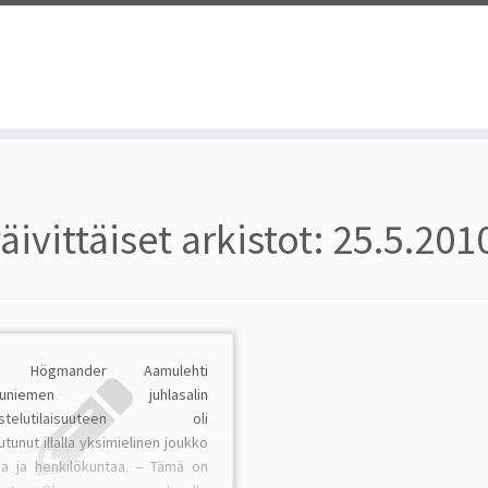
äivittäiset arkistot:
25.5.201
a Högmander Aamulehti
kkuniemen juhlasalin
ustelutilaisuuteen oli
tunut illalla yksimielinen joukko
ia ja henkilökuntaa. – Tämä on