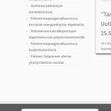
hätä
Aloitteeni päihdetyön
minim
päivän 
parantamisesta
”Tä
Tarvit
Puheeni kaupunginvaltuustossa
Uut
emme
kestävän energiankäytön ohjelmasta
Koukk
Ehdotukseni kansallispuistojen
25.
Rinne 
laajentamisesta ympäristöministerille
Käyn n
Puheeni kaupunginvaltuustossa
25.5.20
kirjoitt
budjettisäästöistä
Puheeni Tampereen aterian
yksityistämistä vastaan