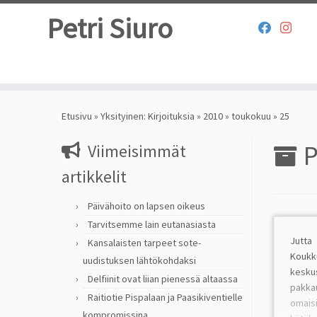
Petri Siuro
Skip
to
Etusivu
»
Yksityinen: Kirjoituksia
»
2010
»
toukokuu
»
25
content
P
Viimeisimmät
artikkelit
Päivähoito on lapsen oikeus
Tarvitsemme lain eutanasiasta
Jutt
Kansalaisten tarpeet sote-
Kou
uudistuksen lähtökohdaksi
kesk
Delfiinit ovat liian pienessä altaassa
pakkau
Raitiotie Pispalaan ja Paasikiventielle
omais
kompromissina