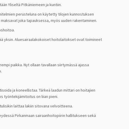
ään Yliseltä Pitkäniemeen ja kuntiin.
uunnitelmien perusteluna on käytetty tilojen kunnostuksen
set maksavat joka tapauksessa, myös uuden rakentaminen.
oshoitoa.
rjää yksin. Aluesairaalakokoiset hoitolaitokset ovat toimineet
parempi paikka. Nyt ollaan tavallaan siirtymässä ajassa
e.
isoida ja koneellistaa. Tärkeä laadun mittari on hoitajien
s työntekijämitoitus on liian pieni.
lisikin laittaa lakiin sitovana velvoitteena.
hteydessä Pirkanmaan sairaanhoitopiirin hallitukseen sekä