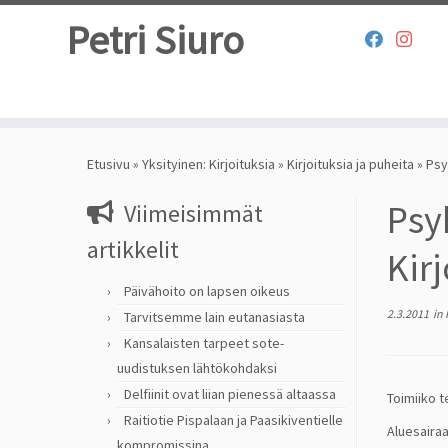
Petri Siuro
Skip
to
Etusivu
»
Yksityinen: Kirjoituksia
»
Kirjoituksia ja puheita
»
Psy
content
Psy
Viimeisimmät
artikkelit
Kir
Päivähoito on lapsen oikeus
2.3.2011
in
Tarvitsemme lain eutanasiasta
Kansalaisten tarpeet sote-
uudistuksen lähtökohdaksi
Delfiinit ovat liian pienessä altaassa
Toimiiko t
Raitiotie Pispalaan ja Paasikiventielle
Aluesairaa
kompromissina