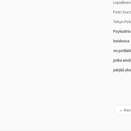
Lopullinen
Petri Siur
Tehyn Pir
Psykiatri
hoidossa
on potilait
jotka eivä
pärjää yks
←
Raut