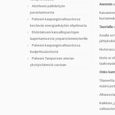
Aiemmin
o
Aloitteeni päihdetyön
parantamisesta
Kaivannon 
kustannuk
Puheeni kaupunginvaltuustossa
kestävän energiankäytön ohjelmasta
Taustalla
o
Ehdotukseni kansallispuistojen
Asialla on
laajentamisesta ympäristöministerille
jättiyksik
Puheeni kaupunginvaltuustossa
Historiass
budjettisäästöistä
Hoito ei o
Puheeni Tampereen aterian
taaksepäin
yksityistämistä vastaan
Onko kunni
Tilannetta
määrä poti
Alhaisesta
Kaikkien, 
valtuuston