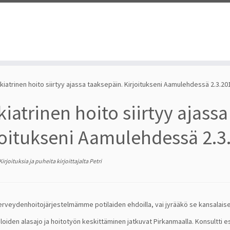
kiatrinen hoito siirtyy ajassa taaksepäin. Kirjoitukseni Aamulehdessä 2.3.20
kiatrinen hoito siirtyy ajass
joitukseni Aamulehdessä 2.3
Kirjoituksia ja puheita
kirjoittajalta
Petri
erveydenhoitojärjestelmämme potilaiden ehdoilla, vai jyrääkö se kansalaise
loiden alasajo ja hoitotyön keskittäminen jatkuvat Pirkanmaalla. Konsultti e