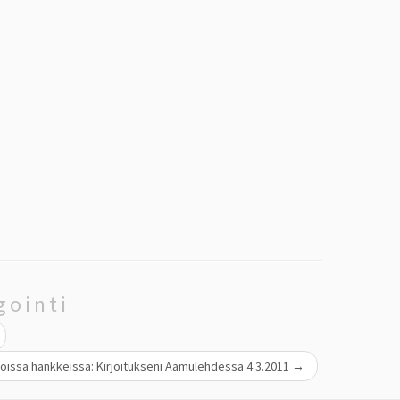
gointi
isoissa hankkeissa: Kirjoitukseni Aamulehdessä 4.3.2011
→