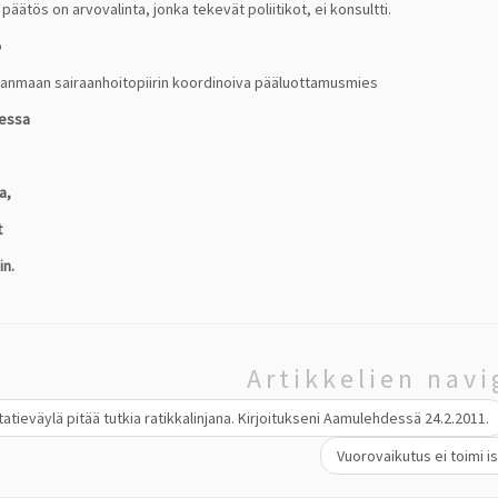
 päätös on arvovalinta, jonka tekevät poliitikot, ei konsultti.
o
kanmaan sairaanhoitopiirin koordinoiva pääluottamusmies
sessa
a,
t
in.
Artikkelien navi
atieväylä pitää tutkia ratikkalinjana. Kirjoitukseni Aamulehdessä 24.2.2011.
Vuorovaikutus ei toimi 