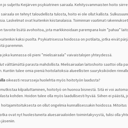
n jo suljettu Keijärven psykiatrinen sairaala. Kehitysvammaisten hoito siirret
sairaala on tehnyt taloudellista tulosta, hoito ei ole ollut kallista. Sulkus
sia. Laskelmat ovat kuitenkin kiistanalaisia. Toiminnan vaatimat rakennuk
n tavoite lisätä avohoitoa, jota markkinoidaan parempana kuin ”pahaa” lait
 kuitenkin kaksi puolta. Psykiatrisessa hoidossa on potilaita, jotka eivät pä
öitä paremmin.
a joka kunnassa oli pieni ”mielisairaala” vaivaistalojen yhteydessä.
llut välttämättä parasta mahdollista. Mielisairaalan laitoshoito saattoi olla 
. Kuntiin tulee omia pieniä hoitolaitoksia alueellisten suuryksiköiden rinnall
lla
oikeasti resursseja huolehtia myös hoitotyön laadusta?
 mutkistaa kilpailuttaminen, hoitotyö on huonoa bisnestä. Sitä ei voi automat
lasta kohden. Hoidon tulee olla myös laadullisesti hyvää. Siihen ei päästä, jo
 hoitajamitoituksesta on ollut ongelmia kunnallisessakin hoidossa. Mitoitus tu
jotka ovat nyt huolestuneita aluesairaaloiden toimintakyvystä, tulisi olla y
 jäseniin.